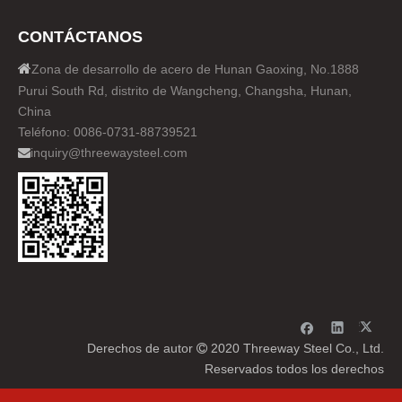
CONTÁCTANOS

Zona de desarrollo de acero de Hunan Gaoxing, No.1888
Purui South Rd, distrito de Wangcheng, Changsha, Hunan,
China
Teléfono: 0086-0731-88739521
inquiry@threewaysteel.com

Derechos de autor
2020 Threeway Steel Co., Ltd.

Reservados todos los derechos