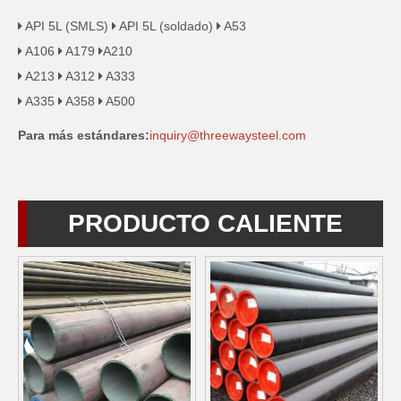
API 5L (SMLS)
API 5L (soldado)
A53



A106
A179
A210



A213
A312
A333



A335
A358
A500



Para más estándares:
inquiry@threewaysteel.com
PRODUCTO CALIENTE