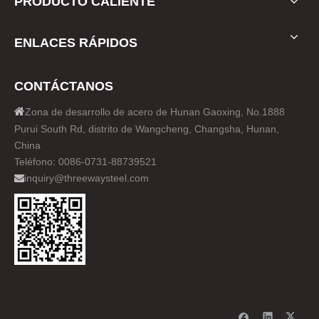
PRODUCTO CALIENTE
ENLACES RÁPIDOS
CONTÁCTANOS

Zona de desarrollo de acero de Hunan Gaoxing, No.1888
Purui South Rd, distrito de Wangcheng, Changsha, Hunan,
China
Teléfono: 0086-0731-88739521
inquiry@threewaysteel.com
