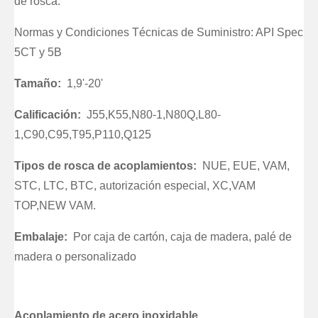
de rosca.
Normas y Condiciones Técnicas de Suministro: API Spec
5CT y 5B
Tamaño:
1,9'-20'
Calificación:
J55,K55,N80-1,N80Q,L80-
1,C90,C95,T95,P110,Q125
Tipos de rosca de acoplamientos:
NUE, EUE, VAM,
STC, LTC, BTC, autorización especial, XC,VAM
TOP,NEW VAM.
Embalaje:
Por caja de cartón, caja de madera, palé de
madera o personalizado
Acoplamiento de acero inoxidable