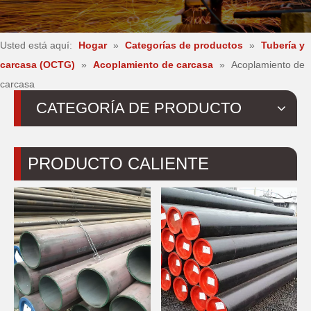
Usted está aquí:
Hogar
»
Categorías de productos
»
Tubería y
carcasa (OCTG)
»
Acoplamiento de carcasa
»
Acoplamiento de
carcasa
CATEGORÍA DE PRODUCTO
PRODUCTO CALIENTE