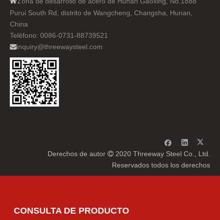

Zona de desarrollo de acero de Hunan Gaoxing, No.1888
Purui South Rd, distrito de Wangcheng, Changsha, Hunan,
China
Teléfono: 0086-0731-88739521
inquiry@threewaysteel.com

Derechos de autor
2020 Threeway Steel Co., Ltd.

Reservados todos los derechos
CONSULTA DE PRODUCTO