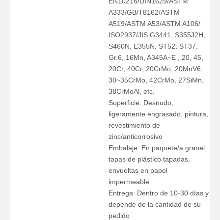
EN10216/DIN1629/ASTM
A333/GB/T8162/ASTM
A519/ASTM A53/ASTM A106/
ISO2937/JIS G3441, S355J2H,
S460N, E355N, ST52, ST37,
Gr.6, 16Mn, A345A~E , 20, 45,
20Cr, 40Cr, 20CrMo, 20MnV6,
30~35CrMo, 42CrMo, 27SiMn,
38CrMoAl, etc.
Superficie: Desnudo,
ligeramente engrasado, pintura,
revestimiento de
zinc/anticorrosivo
Embalaje: En paquete/a granel,
tapas de plástico tapadas,
envueltas en papel
impermeable
Entrega: Dentro de 10-30 días y
depende de la cantidad de su
pedido