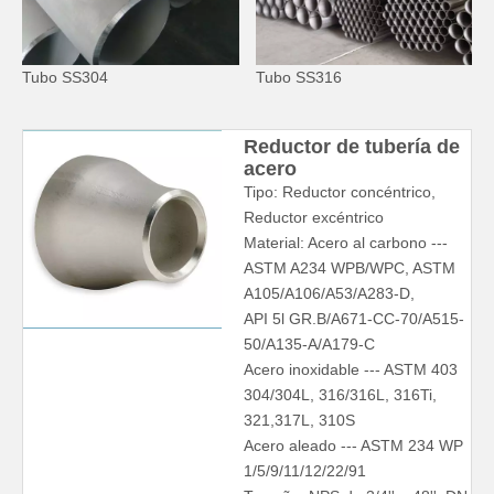
Tubo SS304
Tubo SS316
Reductor de tubería de
acero
Tipo: Reductor concéntrico,
Reductor excéntrico
Material: Acero al carbono ---
ASTM A234 WPB/WPC, ASTM
A105/A106/A53/A283-D,
API 5l GR.B/A671-CC-70/A515-
50/A135-A/A179-C
Acero inoxidable --- ASTM 403
304/304L, 316/316L, 316Ti,
321,317L, 310S
Acero aleado --- ASTM 234 WP
1/5/9/11/12/22/91