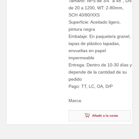
Tamaño: NPS de 3/4'' a 48'', DN
de 20 a 1200, WT: 2-80mm,
SCH 40/80/XXS
Superficie: Aceitado ligero,
pintura negra
Embalaje: En paquete/a granel,
tapas de plástico tapadas,
envueltas en papel
impermeable
Entrega: Dentro de 10-30 días y
depende de la cantidad de su
pedido
Pago: TT, LC, OA, D/P
Marca:
Añadir a la cesta