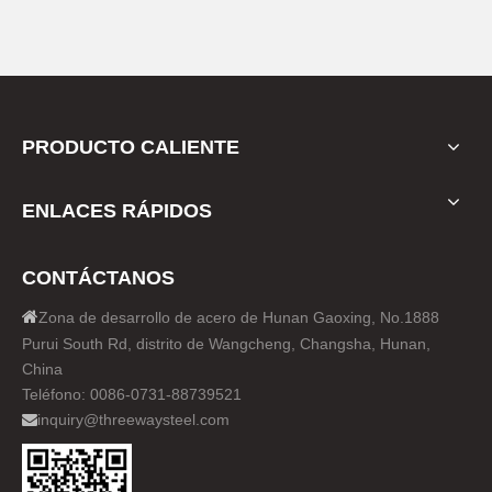
PRODUCTO CALIENTE
ENLACES RÁPIDOS
CONTÁCTANOS

Zona de desarrollo de acero de Hunan Gaoxing, No.1888
Purui South Rd, distrito de Wangcheng, Changsha, Hunan,
China
Teléfono: 0086-0731-88739521
inquiry@threewaysteel.com
