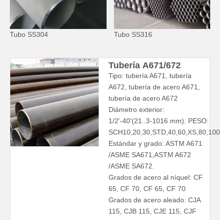
Tubo SS304
Tubo SS316
Tubería A671/672
Tipo: tubería A671, tubería
A672, tubería de acero A671,
tubería de acero A672
Diámetro exterior:
1/2'-40'(21..3-1016 mm). PESO:
SCH10,20,30,STD,40,60,XS,80,100
Estándar y grado: ASTM A671
/ASME SA671,ASTM A672
/ASME SA672.
Grados de acero al níquel: CF
65, CF 70, CF 65, CF 70
Grados de acero aleado: CJA
115, CJB 115, CJE 115, CJF