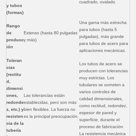
cuadrado, ovalado.
y tubos
(formas)
Una gama más estrecha
Rango
para tubos (hasta 5
de
Extenso (hasta 80 pulgadas
pulgadas), más grande
producc
y más)
para tubos de acero para
ión
aplicaciones mecánicas.
Toleran
Los tubos de acero se
cias
producen con tolerancias
(rectitu
muy estrictas. Los
d,
tubulares se someten a
dimensi
varios controles de
ones,
Las tolerancias están
calidad dimensionales,
redonde
establecidas, pero son más
como rectitud, redondez,
z, etc.) y
bien flexibles. La fuerza no
espesor de pared y
resisten
es la principal preocupación.
superficie, durante el
cia de la
proceso de fabricación.
tubería
La resistencia mecánica