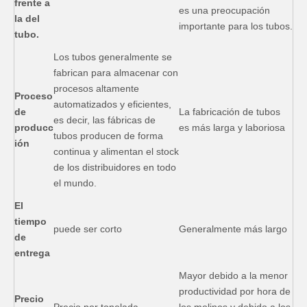
frente a
es una preocupación
la del
importante para los tubos.
tubo.
Los tubos generalmente se
fabrican para almacenar con
procesos altamente
Proceso
automatizados y eficientes,
de
La fabricación de tubos
es decir, las fábricas de
producc
es más larga y laboriosa
tubos producen de forma
ión
continua y alimentan el stock
de los distribuidores en todo
el mundo.
El
tiempo
puede ser corto
Generalmente más largo
de
entrega
Mayor debido a la menor
productividad por hora de
Precio
Precio por tonelada
los molinos y debido a los