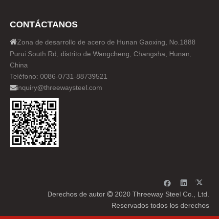
CONTÁCTANOS

Zona de desarrollo de acero de Hunan Gaoxing, No.1888
Purui South Rd, distrito de Wangcheng, Changsha, Hunan,
China
Teléfono: 0086-0731-88739521
inquiry@threewaysteel.com

Derechos de autor
2020 Threeway Steel Co., Ltd.

Reservados todos los derechos