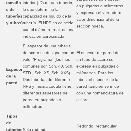
tamaño
interior (ID) de una tubería,
en pulgadas o milímetros
s de
lo que determina la
y expresan el verdadero
tuberías
capacidad de líquido de la
valor dimensional de la
y tubos)
tubería. El NPS no coincide
sección hueca.
con el diámetro real, es una
indicación aproximada
El espesor de una tubería
de acero se designa con un
El espesor de pared de
valor 'Programa' (los más
un tubo de acero se
comunes son Sch. 40, Sch.
expresa en pulgadas o
Espesor
STD., Sch. XS, Sch. XXS).
milímetros. Para los
de la
Dos tuberías de diferente
tubos, el espesor de la
pared
NPS y misma cédula tienen
pared también se mide
diferentes espesores de
con una nomenclatura de
pared en pulgadas o
calibre.
milímetros.
Tipos
de
Redondo, rectangular,
tuberías
Solo redondo