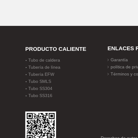
ENLACES 
PRODUCTO CALIENTE
Garantía
Tubo de caldera
política de pr
Tubería de línea
Términos y co
Tubería EFW
Tubo SMLS
Tubo SS304
Tubo SS316
Derechos de auto