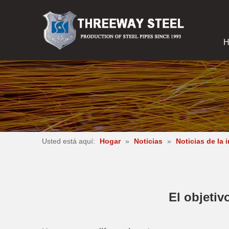
H
Usted está aquí:
Hogar
»
Noticias
»
Noticias de la 
El objetiv