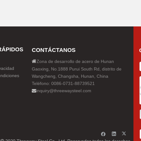
RÁPIDOS
CONTÁCTANOS

Zona de desarrollo de acero de Hunan
ivacidad
Gaoxing, No.1888 Purui South Rd, distrito de
ndiciones
Wangcheng, Changsha, Hunan, China
Teléfono: 0086-0731-88739521
inquiry@threewaysteel.com

r
2020 Threeway Steel Co., Ltd. Reservados todos los derechos
