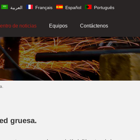
العربية
Français
Español
Português
entro de noticias
Equipos
Contáctenos
a.
red gruesa.