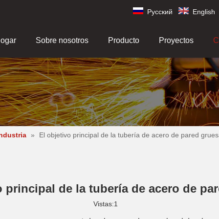
Pусский
English
ogar
Sobre nosotros
Producto
Proyectos
C
industria
»
El objetivo principal de la tubería de acero de pared grues
o principal de la tubería de acero de pa
Vistas:
1