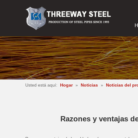
H
Usted está aquí:
Hogar
»
Noticias
»
Noticias del p
Razones y ventajas de