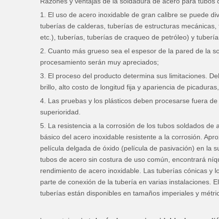
Razones y ventajas de la soldadura de acero para tubos 
1. El uso de acero inoxidable de gran calibre se puede div
tuberías de calderas, tuberías de estructuras mecánicas, t
etc.), tuberías, tuberías de craqueo de petróleo) y tuberí
2. Cuanto más grueso sea el espesor de la pared de la s
procesamiento serán muy apreciados;
3. El proceso del producto determina sus limitaciones. De
brillo, alto costo de longitud fija y apariencia de picaduras
4. Las pruebas y los plásticos deben procesarse fuera de 
superioridad.
5. La resistencia a la corrosión de los tubos soldados d
básico del acero inoxidable resistente a la corrosión. A
película delgada de óxido (película de pasivación) en la 
tubos de acero sin costura de uso común, encontrará níquel,
rendimiento de acero inoxidable. Las tuberías cónicas y lo
parte de conexión de la tubería en varias instalaciones. 
tuberías están disponibles en tamaños imperiales y métric