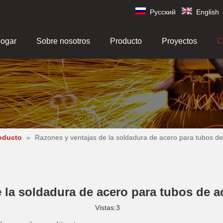
Pусский
English
ogar
Sobre nosotros
Producto
Proyectos
C
roducto
»
Razones y ventajas de la soldadura de acero para tubos de
 la soldadura de acero para tubos de a
Vistas:
3