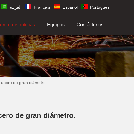
العربية
Français
Español
Português
entro de noticias
Equipos
Contáctenos
 acero de gran diámetro.
cero de gran diámetro.