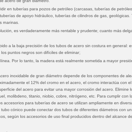
de acero de gran diámetro.
idir en tuberías para pozos de petróleo (carcasas, tuberías de petróleo
uberías de apoyo hidráulico, tuberías de cilindros de gas, geológicas. T
as marinas.
olución, es verdaderamente más rentable y prudente; cuanto más delga
bido a la baja precisión de los tubos de acero sin costura en general: 
, los puntos negros son difíciles de eliminar;
línea. Por lo tanto, la madera está realmente sometida a mayor presión,
e acero inoxidable de gran diámetro depende de los componentes de al
proximadamente el 12% del cromo en el acero, el cromo interactúa con e
superficie del acero para evitar una mayor corrosión del acero. Elimin
 molibdeno, titanio, niobio, cobre, nitrógeno, etc. Para cumplir con las
s accesorios para tuberías de acero se utilizan ampliamente en diversas 
El tubo cónico puede conectar dos tubos de diferentes diámetros con un
os, según los accesorios de uso final producidos dentro del alcance de